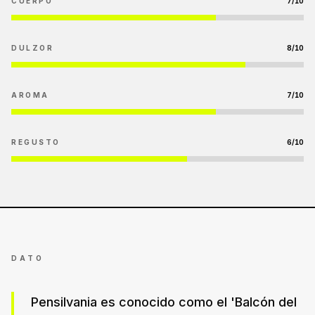
CUERPO
7
/10
DULZOR
8
/10
AROMA
7
/10
REGUSTO
6
/10
DATO
Pensilvania es conocido como el 'Balcón del