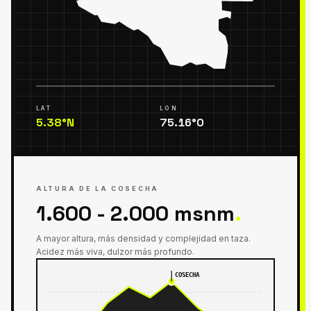
LAT
LON
5.38
°
N
75.16
°
O
ALTURA DE LA COSECHA
1.600 - 2.000 msnm
.
A mayor altura, más densidad y complejidad en taza.
Acidez más viva, dulzor más profundo.
COSECHA