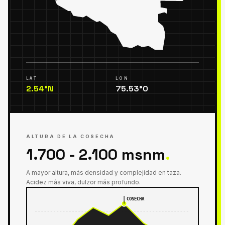
LAT
LON
2.54
°
N
75.53
°
O
ALTURA DE LA COSECHA
1.700 - 2.100 msnm
.
A mayor altura, más densidad y complejidad en taza.
Acidez más viva, dulzor más profundo.
COSECHA