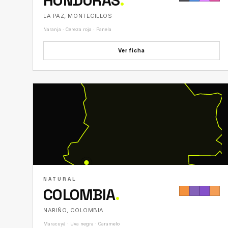
HONDURAS
.
LA PAZ, MONTECILLOS
Naranja · Cereza roja · Panela
Ver ficha
NATURAL
COLOMBIA
.
NARIÑO, COLOMBIA
Maracuyá · Uva negra · Caramelo