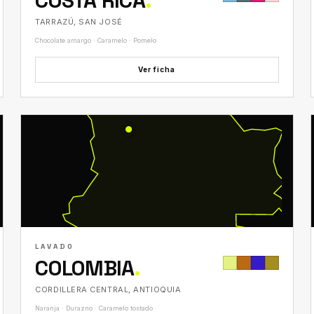
COSTA RICA
.
TARRAZÚ, SAN JOSÉ
Chocolate amargo · Caramelo · Pomelo
Ver ficha
LAVADO
COLOMBIA
.
CORDILLERA CENTRAL, ANTIOQUIA
Naranja · Durazno · Caramelo tostado