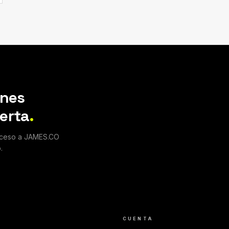
enes
erta
.
acceso a JAMES.CO
.
CUENTA