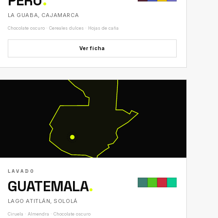
PERÚ
.
LA GUABA, CAJAMARCA
Chocolate oscuro · Cereales dulces · Hojas de caña
Ver ficha
LAVADO
GUATEMALA
.
LAGO ATITLÁN, SOLOLÁ
Ciruela · Almendra · Chocolate oscuro