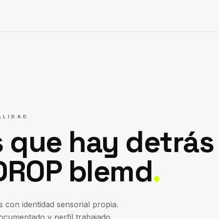
ALIDAD
s que hay detrás
DROP blemd
.
con identidad sensorial propia.
ocumentado y perfil trabajado