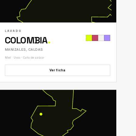
LAVADO
COLOMBIA
.
MANIZALES, CALDAS
Miel · Uvas · Caña de azúcar
Ver ficha