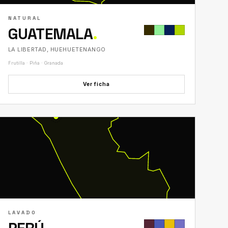
NATURAL
GUATEMALA
.
LA LIBERTAD, HUEHUETENANGO
Frutilla · Piña · Granada
Ver ficha
LAVADO