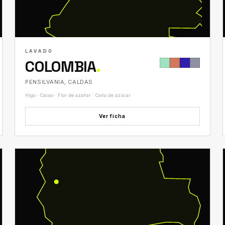
LAVADO
COLOMBIA
.
PENSILVANIA, CALDAS
Higo · Cacao · Flor de azahar · Caña de azúcar
Ver ficha