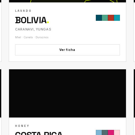
LAVADO
BOLIVIA
.
CARANAVI, YUNGAS
Miel · Canela · Duraznos
Ver ficha
HONEY