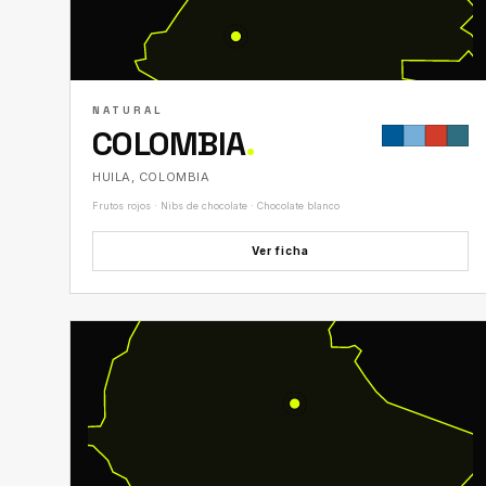
NATURAL
COLOMBIA
.
HUILA, COLOMBIA
Frutos rojos · Nibs de chocolate · Chocolate blanco
Ver ficha