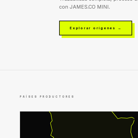
con JAMES.CO MINI.
Explorar orígenes →
PAÍSES PRODUCTORES